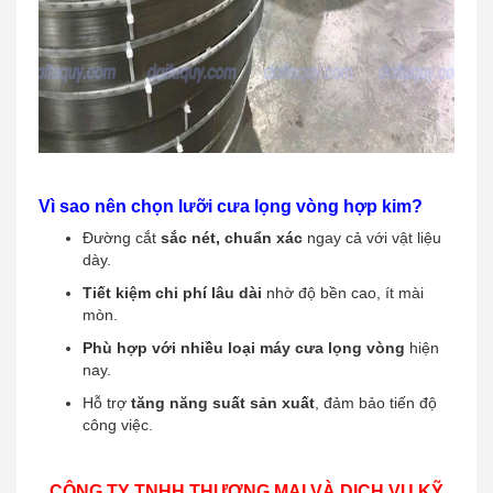
Vì sao nên chọn lưỡi cưa lọng vòng hợp kim?
Đường cắt
sắc nét, chuẩn xác
ngay cả với vật liệu
dày.
Tiết kiệm chi phí lâu dài
nhờ độ bền cao, ít mài
mòn.
Phù hợp với nhiều loại máy cưa lọng vòng
hiện
nay.
Hỗ trợ
tăng năng suất sản xuất
, đảm bảo tiến độ
công việc.
CÔNG TY TNHH THƯƠNG MẠI VÀ DỊCH VỤ KỸ