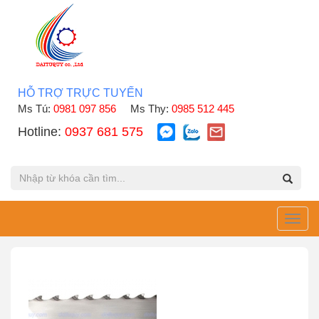
HỖ TRỢ TRỰC TUYẾN
Ms Tú:
0981 097 856
Ms Thy:
0985 512 445
Hotline:
0937 681 575
Toggl
navig