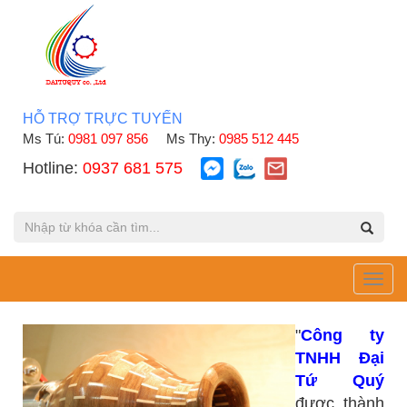
HỖ TRỢ TRỰC TUYẾN
Ms Tú:
0981 097 856
Ms Thy:
0985 512 445
Hotline:
0937 681 575
Toggl
navig
"
Công ty
TNHH Đại
Tứ Quý
được thành