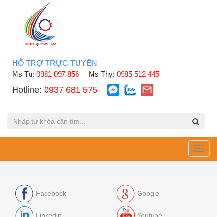
HỖ TRỢ TRỰC TUYẾN
Ms Tú:
0981 097 856
Ms Thy:
0985 512 445
Hotline:
0937 681 575
Toggl
navig
Facebook
Google
Linkedin
Youtube