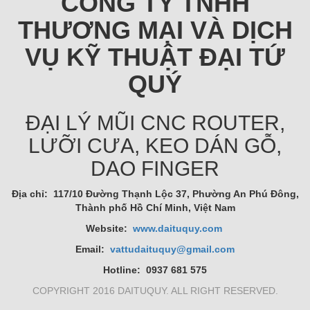
CÔNG TY TNHH
THƯƠNG MẠI VÀ DỊCH
VỤ KỸ THUẬT ĐẠI TỨ
QUÝ
ĐẠI LÝ MŨI CNC ROUTER,
LƯỠI CƯA, KEO DÁN GỖ,
DAO FINGER
Địa chỉ: 117/10 Đường Thạnh Lộc 37, Phường An Phú Đông,
Thành phố Hồ Chí Minh, Việt Nam
Website:
www.daituquy.com
Email:
vattudaituquy@gmail.com
Hotline: 0937 681 575
COPYRIGHT 2016 DAITUQUY. ALL RIGHT RESERVED.