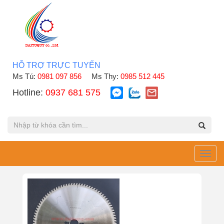
HỖ TRỢ TRỰC TUYẾN
Ms Tú:
0981 097 856
Ms Thy:
0985 512 445
Hotline:
0937 681 575
Toggl
navig