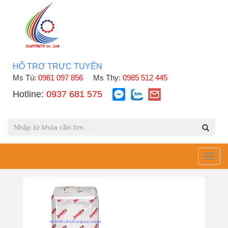
HỖ TRỢ TRỰC TUYẾN
Ms Tú:
0981 097 856
Ms Thy:
0985 512 445
Hotline:
0937 681 575
Toggl
navig