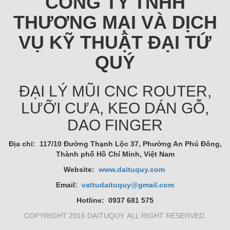
CÔNG TY TNHH
THƯƠNG MẠI VÀ DỊCH
VỤ KỸ THUẬT ĐẠI TỨ
QUÝ
ĐẠI LÝ MŨI CNC ROUTER,
LƯỠI CƯA, KEO DÁN GỖ,
DAO FINGER
Địa chỉ: 117/10 Đường Thạnh Lộc 37, Phường An Phú Đông,
Thành phố Hồ Chí Minh, Việt Nam
Website:
www.daituquy.com
Email:
vattudaituquy@gmail.com
Hotline: 0937 681 575
COPYRIGHT 2016 DAITUQUY. ALL RIGHT RESERVED.