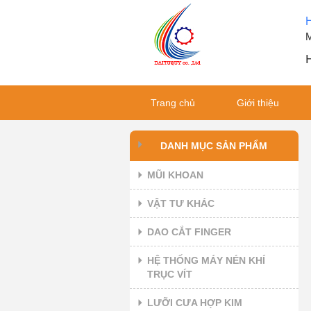
M
H
Trang chủ
Giới thiệu
DANH MỤC SẢN PHẨM
MŨI KHOAN
VẬT TƯ KHÁC
DAO CẮT FINGER
HỆ THỐNG MÁY NÉN KHÍ
TRỤC VÍT
LƯỠI CƯA HỢP KIM