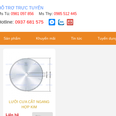
HỖ TRỢ TRỰC TUYẾN
s Tú:
0981 097 856
Ms Thy:
0985 512 445
otline:
0937 681 575
Sản phẩm
Khuyến mãi
Tin tức
Tuyển dụn
LƯỠI CƯA CẮT NGANG
HỢP KIM
Liên hệ