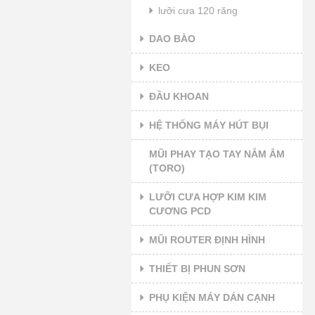
lưỡi cưa 120 răng
DAO BÀO
KEO
ĐẦU KHOAN
HỆ THỐNG MÁY HÚT BỤI
MŨI PHAY TẠO TAY NẮM ÂM
(TORO)
LƯỠI CƯA HỢP KIM KIM
CƯƠNG PCD
MŨI ROUTER ĐỊNH HÌNH
THIẾT BỊ PHUN SƠN
PHỤ KIỆN MÁY DÁN CẠNH