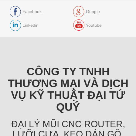
Facebook
Google
Linkedin
Youtube
CÔNG TY TNHH
THƯƠNG MẠI VÀ DỊCH
VỤ KỸ THUẬT ĐẠI TỨ
QUÝ
ĐẠI LÝ MŨI CNC ROUTER,
LƯỠI CƯA, KEO DÁN GỖ,