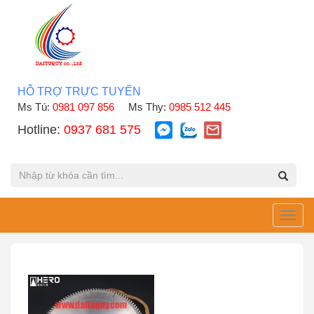
HỖ TRỢ TRỰC TUYẾN
Ms Tú:
0981 097 856
Ms Thy:
0985 512 445
Hotline:
0937 681 575
Toggl
navig