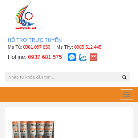
HỖ TRỢ TRỰC TUYẾN
Ms Tú:
0981 097 856
Ms Thy:
0985 512 445
Hotline:
0937 681 575
Toggl
navig