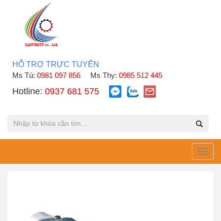
HỖ TRỢ TRỰC TUYẾN
Ms Tú:
0981 097 856
Ms Thy:
0985 512 445
Hotline:
0937 681 575
Toggl
navig