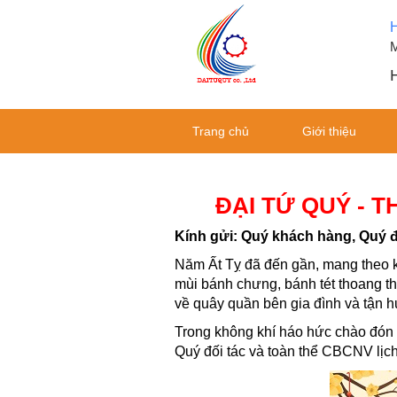
M
H
Trang chủ
Giới thiệu
ĐẠI TỨ QUÝ - 
Kính gửi: Quý khách hàng, Quý 
Năm Ất Tỵ đã đến gần, mang theo k
mùi bánh chưng, bánh tét thoang t
về quây quần bên gia đình và tận
Trong không khí háo hức chào đó
Quý đối tác và toàn thể CBCNV lịc