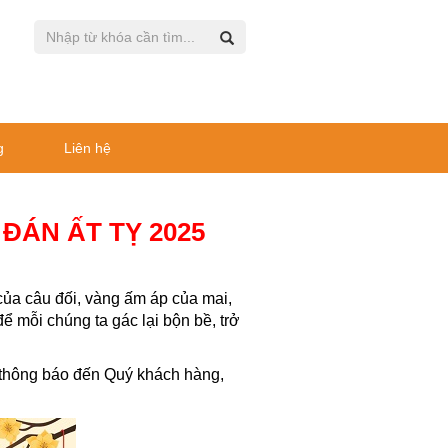
g
Liên hệ
ĐÁN ẤT TỴ 2025
ủa câu đối, vàng ấm áp của mai,
 mỗi chúng ta gác lại bộn bề, trở
thông báo đến Quý khách hàng,