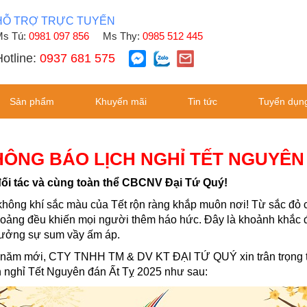
HỖ TRỢ TRỰC TUYẾN
s Tú:
0981 097 856
Ms Thy:
0985 512 445
otline:
0937 681 575
Sản phẩm
Khuyến mãi
Tin tức
Tuyển dụn
THÔNG BÁO LỊCH NGHỈ TẾT NGUYÊN 
đối tác và cùng toàn thể CBCNV Đại Tứ Quý!
hông khí sắc màu của Tết rộn ràng khắp muôn nơi! Từ sắc đỏ c
hoảng đều khiến mọi người thêm háo hức. Đây là khoảnh khắc để
 hưởng sự sum vầy ấm áp.
n năm mới, CTY TNHH TM & DV KT ĐẠI TỨ QUÝ xin trân trọng 
h nghỉ Tết Nguyên đán Ất Tỵ 2025 như sau: